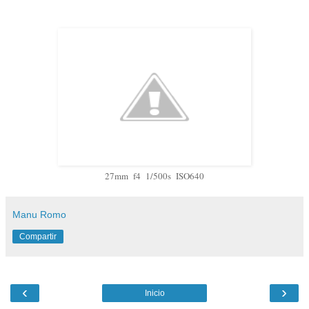
27mm f4 1/500s ISO640
Manu Romo
Compartir
‹
›
Inicio