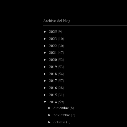
Archivo del blog
2025
(9)
►
2023
(10)
►
2022
(30)
►
2021
(47)
►
2020
(52)
►
2019
(53)
►
2018
(54)
►
2017
(57)
►
2016
(28)
►
2015
(31)
►
2014
(59)
▼
diciembre
(8)
►
noviembre
(7)
►
octubre
(1)
►