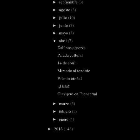
septiembre
(3)
►
agosto
(3)
►
julio
(10)
►
junio
(7)
►
mayo
(3)
►
abril
(7)
▼
Dalí nos observa
Parada cultural
14 de abril
Mirando al tendido
Palacio otoñal
¡¡Hala!!
Clavijero en Fuencarral
marzo
(5)
►
febrero
(1)
►
enero
(4)
►
2013
(146)
►