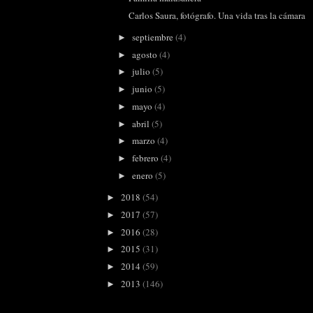
Carlos Saura, fotógrafo. Una vida tras la cámara
septiembre
(4)
►
agosto
(4)
►
julio
(5)
►
junio
(5)
►
mayo
(4)
►
abril
(5)
►
marzo
(4)
►
febrero
(4)
►
enero
(5)
►
2018
(54)
►
2017
(57)
►
2016
(28)
►
2015
(31)
►
2014
(59)
►
2013
(146)
►