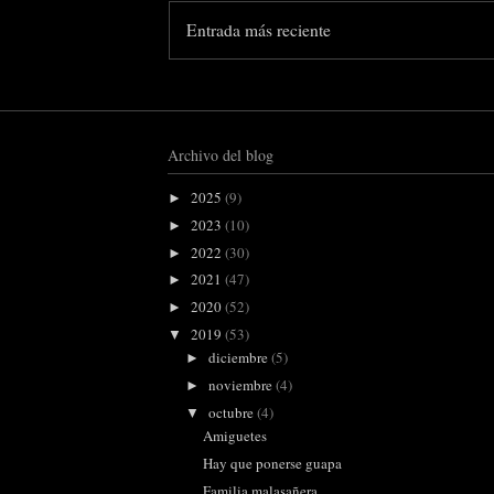
Entrada más reciente
Archivo del blog
2025
(9)
►
2023
(10)
►
2022
(30)
►
2021
(47)
►
2020
(52)
►
2019
(53)
▼
diciembre
(5)
►
noviembre
(4)
►
octubre
(4)
▼
Amiguetes
Hay que ponerse guapa
Familia malasañera