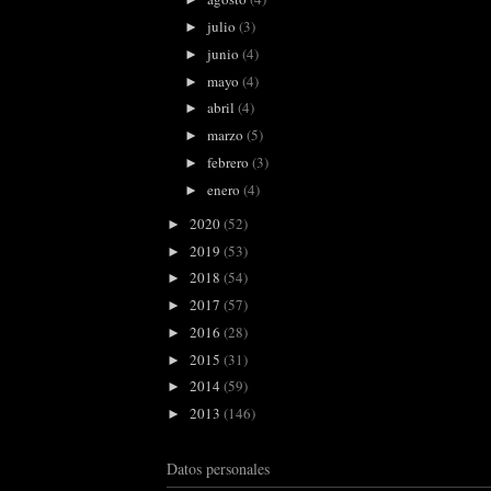
julio
(3)
►
junio
(4)
►
mayo
(4)
►
abril
(4)
►
marzo
(5)
►
febrero
(3)
►
enero
(4)
►
2020
(52)
►
2019
(53)
►
2018
(54)
►
2017
(57)
►
2016
(28)
►
2015
(31)
►
2014
(59)
►
2013
(146)
►
Datos personales